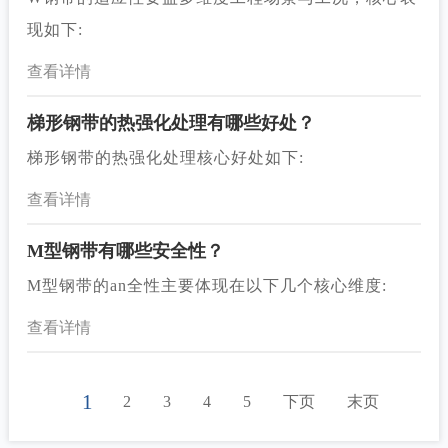
现如下:
查看详情
梯形钢带的热强化处理有哪些好处？
梯形钢带的热强化处理核心好处如下:
查看详情
M型钢带有哪些安全性？
M型钢带的an全性主要体现在以下几个核心维度:
查看详情
1
2
3
4
5
下页
末页